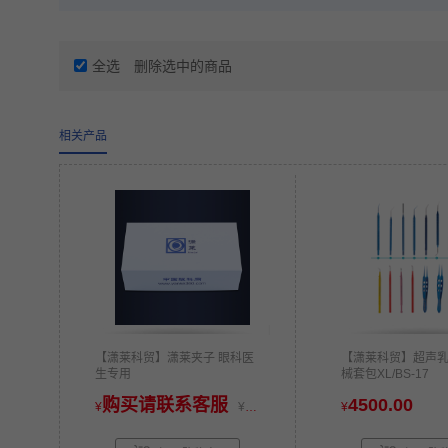
全选
删除选中的商品
相关产品
【潇莱科贸】潇莱夹子 眼科医
【潇莱科贸】超声
生专用
械套包XL/BS-17
购买请联系客服
4500.00
¥
¥
购买请联系客服
¥