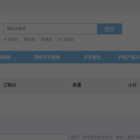
手术套包
眼内剪
角膜剪
I/A注吸器
微器械
常规手术器械
手术套包
护眼产品与
订购价
数量
小计
提示：请勿填写有关支付、收货、发票方