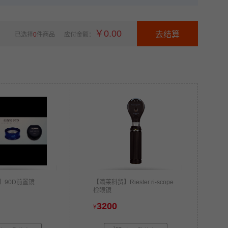
￥
0.00
已选择
0
件商品
应付金额：
】90D前置镜
【潇莱科贸】Riester ri-scope
检眼镜
3200
¥