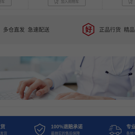
物车
加入购物车
多仓直发 急速配送
正品行货 精
发货
100%退赔承诺
专
天发货
最踏实的售后保障
各地