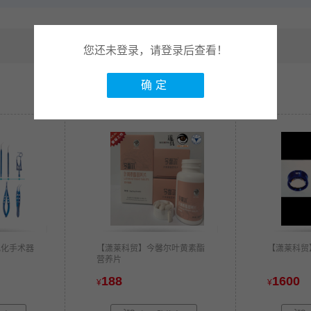
您还未登录，请登录后查看！
确定
乳化手术器
【潇莱科贸】今馨尔叶黄素酯
【潇莱科贸
营养片
188
1600
¥
¥