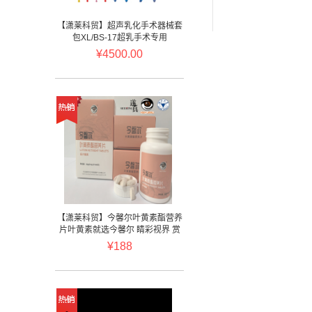
【潇莱科贸】超声乳化手术器械套
包XL/BS-17超乳手术专用
¥4500.00
【潇莱科贸】今馨尔叶黄素酯营养
片叶黄素就选今馨尔 睛彩视界 赏
馨悦目
¥188