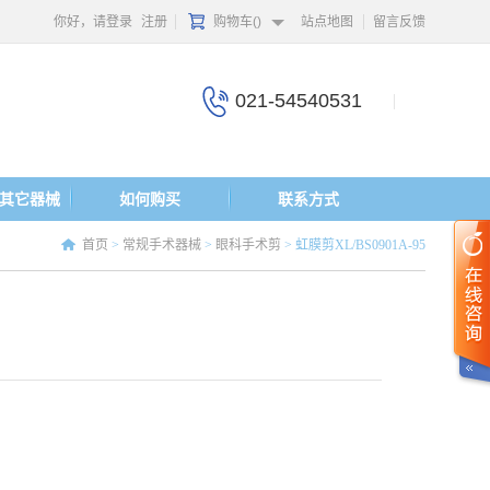
你好，请登录
注册
购物车(
)
站点地图
留言反馈
021-54540531
其它器械
如何购买
联系方式
首页
>
常规手术器械
>
眼科手术剪
>
虹膜剪XL/BS0901A-95