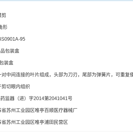
膜剪
角形
BS
0901A-95
产品包装盒
品包装盒
一对中间连接的叶片组成，头部为刀刃，尾部为弹簧片，可重复
于剪切眼内组织
食药监器（进）字2014第2041041号
苏省苏州工业园区唯亭百顺医疗器械厂
苏省苏州工业园区唯亭浦田民营区