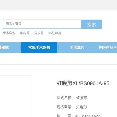
手术套包
眼内剪
角膜剪
I/A注吸器
微器械
常规手术器械
手术套包
护眼产品与
虹膜剪XL/BS0901A-95
型式名称： 虹膜剪
规格型号： 尖角形
编 号：XL/BS0901A-95