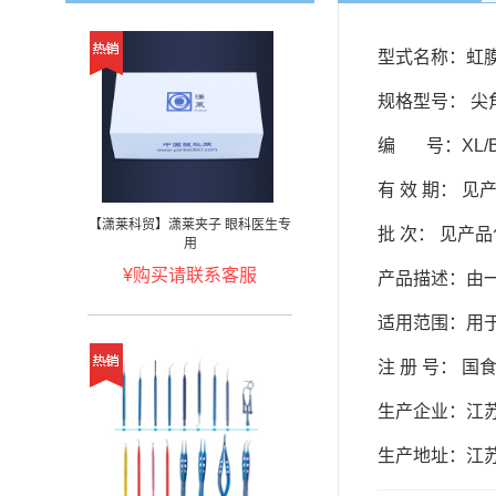
型式名称：虹
规格型号： 尖
编 号：XL
/
有 效 期： 见
【潇莱科贸】潇莱夹子 眼科医生专
批 次： 见产
用
¥购买请联系客服
产品描述：由
适用范围：用
注 册 号： 国
生产企业：江
生产地址：江