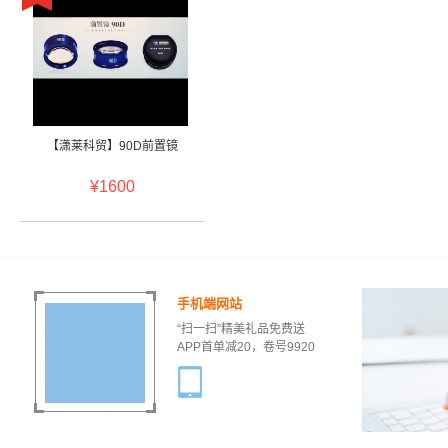
【潇莱科贸】90D前置镜
¥1600
手机端网站
“扫一扫”精美礼品免费送
APP首单减20，卷号9920